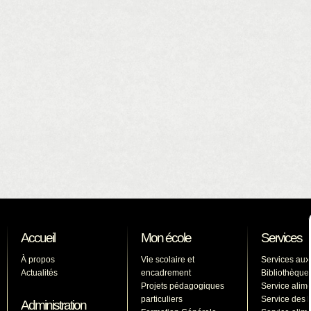
Accueil
Mon école
Services
À propos
Vie scolaire et
Services aux
Actualités
encadrement
Bibliothèque
Projets pédagogiques
Service alime
particuliers
Service des l
Administration