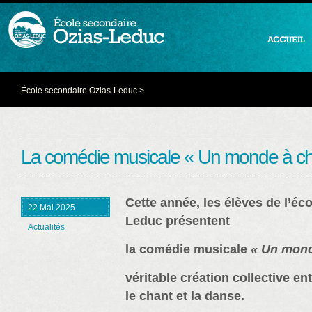
École secondaire Ozias-Leduc
>
La comédie musicale « Un monde à ch
Cette année, les élèves de l’éc
22 Mai 2025
Leduc présentent
Actualités
la comédie musicale
« Un mond
véritable création collective en
le chant et la danse.