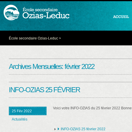
École secondaire Ozias-Leduc
>
Archives Mensuelles:
février 2022
INFO-OZIAS 25 FÉVRIER
Voici votre INFO-OZIAS du 25 février 2022 Bonne 
25 Fév 2022
Actualités
INFO-OZIAS 25 février 2022