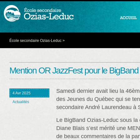
École secondaire Ozias-Leduc
>
Mention OR JazzFest pour le BigBand
Samedi dernier avait lieu la 46èm
4 Avr 2025
des Jeunes du Québec qui se tena
Actualités
secondaire André Laurendeau à S
Le BigBand Ozias-Leduc sous la 
Diane Blais s’est mérité une MEN
de beaux commentaires de la part