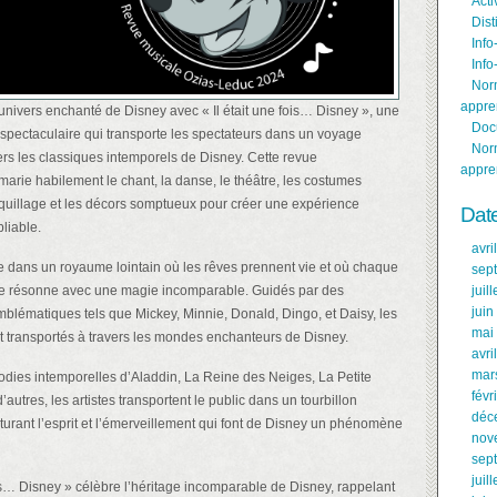
Acti
Dist
Info
Info
Norm
appre
univers enchanté de Disney avec « Il était une fois… Disney », une
Doc
spectaculaire qui transporte les spectateurs dans un voyage
Norm
vers les classiques intemporels de Disney. Cette revue
appre
marie habilement le chant, la danse, le théâtre, les costumes
quillage et les décors somptueux pour créer une expérience
Dat
liable.
avri
te dans un royaume lointain où les rêves prennent vie et où chaque
sep
e résonne avec une magie incomparable. Guidés par des
juil
juin
lématiques tels que Mickey, Minnie, Donald, Dingo, et Daisy, les
mai
t transportés à travers les mondes enchanteurs de Disney.
avri
mar
dies intemporelles d’Aladdin, La Reine des Neiges, La Petite
févr
d’autres, les artistes transportent le public dans un tourbillon
déc
turant l’esprit et l’émerveillement qui font de Disney un phénomène
nov
sep
juil
fois… Disney » célèbre l’héritage incomparable de Disney, rappelant