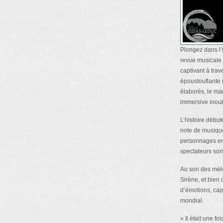
Plongez dans l’
revue musicale 
captivant à tra
époustouflante 
élaborés, le ma
immersive inoub
L’histoire débu
note de musiqu
personnages emb
spectateurs son
Au son des mélo
Sirène, et bien 
d’émotions, cap
mondial.
« Il était une 