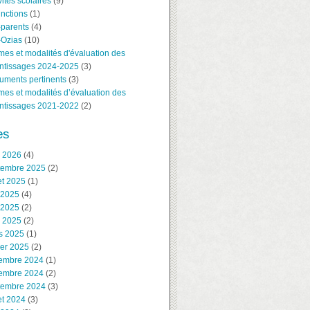
vités scolaires
(9)
inctions
(1)
-parents
(4)
-Ozias
(10)
es et modalités d'évaluation des
ntissages 2024-2025
(3)
uments pertinents
(3)
es et modalités d’évaluation des
ntissages 2021-2022
(2)
es
l 2026
(4)
tembre 2025
(2)
let 2025
(1)
 2025
(4)
 2025
(2)
l 2025
(2)
s 2025
(1)
ier 2025
(2)
embre 2024
(1)
embre 2024
(2)
tembre 2024
(3)
let 2024
(3)