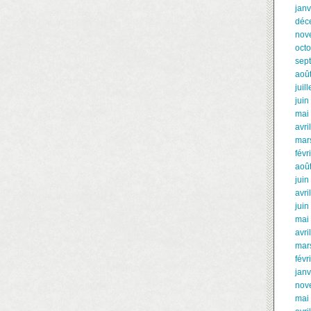
janv
déc
nov
oct
sep
aoû
juil
juin
mai
avri
mar
févr
aoû
juin
avri
juin
mai
avri
mar
févr
janv
nov
mai