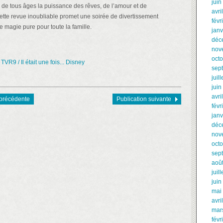
juin
 de tous âges la puissance des rêves, de l’amour et de
avri
Cette revue inoubliable promet une soirée de divertissement
févr
e magie pure pour toute la famille.
janv
déc
nov
oct
TVR9 / Il était une fois... Disney
sep
juil
juin
avri
 précédente
Publication suivante
févr
janv
déc
nov
oct
sep
aoû
juil
juin
mai
avri
mar
févr