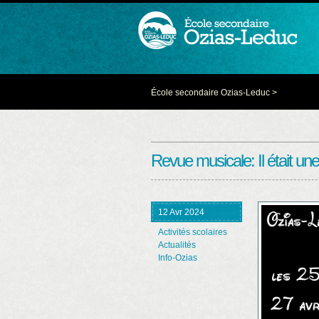
École secondaire Ozias-Leduc
>
Revue musicale: Il était u
12 Avr 2024
Activités scolaires
Actualités
Info-Ozias