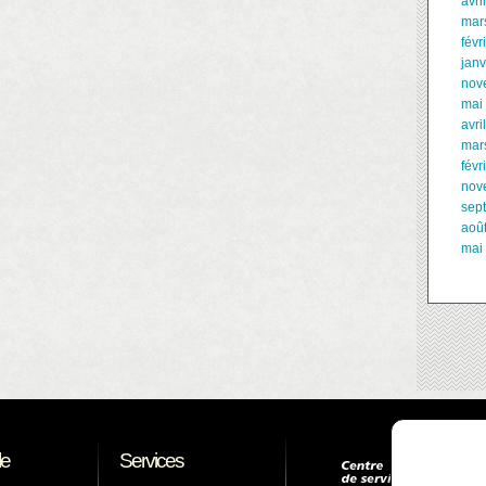
avri
mar
févr
janv
nov
mai
avri
mar
févr
nov
sep
aoû
mai
le
Services