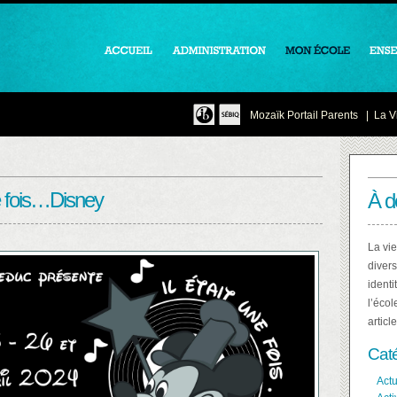
Mozaïk Portail Parents
|
La Vi
ne fois…Disney
À d
La vie
divers
identi
l’écol
articl
Cat
Actu