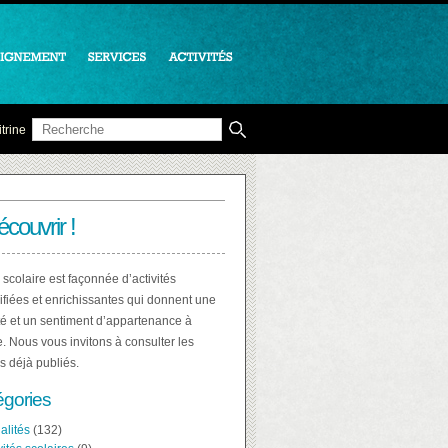
trine
écouvrir !
 scolaire est façonnée d’activités
ifiées et enrichissantes qui donnent une
té et un sentiment d’appartenance à
e. Nous vous invitons à consulter les
es déjà publiés.
égories
alités
(132)